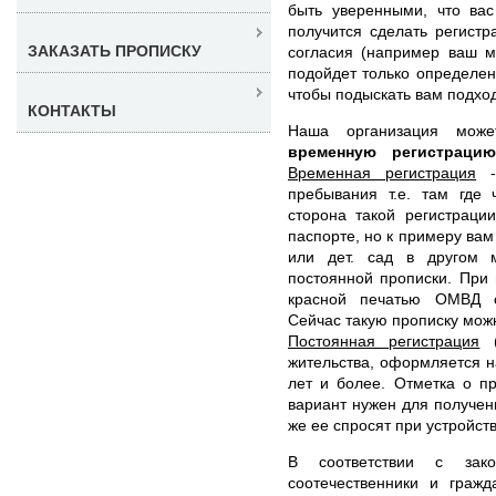
быть уверенными, что ва
получится сделать регистр
ЗАКАЗАТЬ ПРОПИСКУ
согласия (например ваш м
подойдет только определе
чтобы подыскать вам подхо
КОНТАКТЫ
Наша организация мо
временную регистрац
Временная регистрация
- 
пребывания т.е. там где 
сторона такой регистраци
паспорте, но к примеру вам
или дет. сад в другом 
постоянной прописки. При
красной печатью ОМВД с
Сейчас такую прописку можн
Постоянная регистрация
(
жительства, оформляется н
лет и более. Отметка о пр
вариант нужен для получени
же ее спросят при устройств
В соответствии с зак
соотечественники и граж